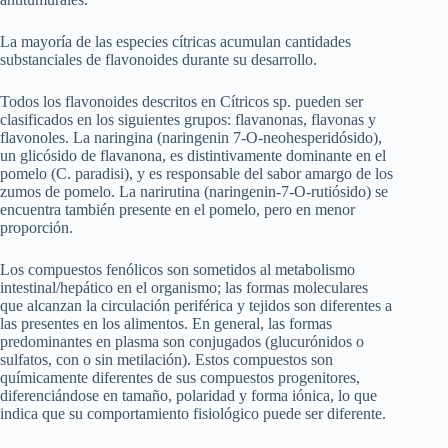
La mayoría de las especies cítricas acumulan cantidades
substanciales de flavonoides durante su desarrollo.
Todos los flavonoides descritos en Cítricos sp. pueden ser
clasificados en los siguientes grupos: flavanonas, flavonas y
flavonoles. La naringina (naringenin 7-O-neohesperidósido),
un glicósido de flavanona, es distintivamente dominante en el
pomelo (C. paradisi), y es responsable del sabor amargo de los
zumos de pomelo. La narirutina (naringenin-7-O-rutiósido) se
encuentra también presente en el pomelo, pero en menor
proporción.
Los compuestos fenólicos son sometidos al metabolismo
intestinal/hepático en el organismo; las formas moleculares
que alcanzan la circulación periférica y tejidos son diferentes a
las presentes en los alimentos. En general, las formas
predominantes en plasma son conjugados (glucurónidos o
sulfatos, con o sin metilación). Estos compuestos son
químicamente diferentes de sus compuestos progenitores,
diferenciándose en tamaño, polaridad y forma iónica, lo que
indica que su comportamiento fisiológico puede ser diferente.