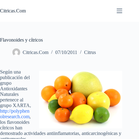
Saltar
al
Citricas.Com
contenido
Flavonoides y cítricos
Citricas.Com
07/10/2011
Citrus
Según una
publicación del
grupo
Antioxidantes
Naturales
pertenece al
grupo XARTA,
http://polyphen
olresearch.com
,
los flavonoides
cítricos han
demostrado actividades antiinflamatorias, anticarcinogénicas y
antitumurales.