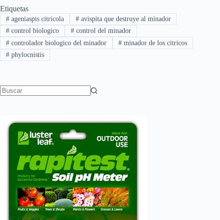
Etiquetas
#
ageniaspis citricola
#
avispita que destruye al minador
#
control biologico
#
control del minador
#
controlador biologico del minador
#
minador de los citricos
#
phylocnistis
Sin
resultados