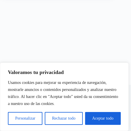
Valoramos tu privacidad
Usamos cookies para mejorar su experiencia de navegación,
En calidad de Afiliados de Amazon, obtenemos ingresos por
mostrarle anuncios o contenidos personalizados y analizar nuestro
las compras adscritas que cumplen los requisitos aplicables
tráfico. Al hacer clic en “Aceptar todo” usted da su consentimiento
a nuestro uso de las cookies.
Aviso Legal
Política de Cookies
Personalizar
Rechazar todo
Aceptar todo
Política de Privacidad
Copyright © 2026 - Citricas.com