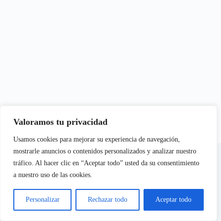
Valoramos tu privacidad
Usamos cookies para mejorar su experiencia de navegación,
En calidad de Afiliados de Amazon, obtenemos ingresos por
mostrarle anuncios o contenidos personalizados y analizar nuestro
las compras adscritas que cumplen los requisitos aplicables
tráfico. Al hacer clic en “Aceptar todo” usted da su consentimiento
a nuestro uso de las cookies.
Aviso Legal
Política de Cookies
Personalizar
Rechazar todo
Aceptar todo
Política de Privacidad
Copyright © 2026 - Citricas.com