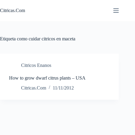
Saltar
al
Citricas.Com
contenido
Etiqueta
como cuidar citricos en maceta
Citricos Enanos
How to grow dwarf citrus plants – USA
Citricas.Com
11/11/2012