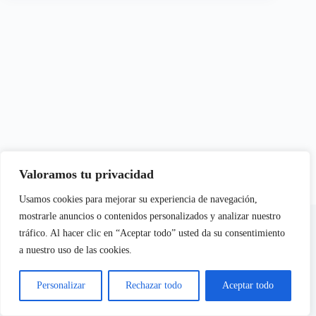
Valoramos tu privacidad
Usamos cookies para mejorar su experiencia de navegación,
En calidad de Afiliados de Amazon, obtenemos ingresos por
mostrarle anuncios o contenidos personalizados y analizar nuestro
las compras adscritas que cumplen los requisitos aplicables
tráfico. Al hacer clic en “Aceptar todo” usted da su consentimiento
a nuestro uso de las cookies.
Aviso Legal
Política de Cookies
Personalizar
Rechazar todo
Aceptar todo
Política de Privacidad
Copyright © 2026 - Citricas.com