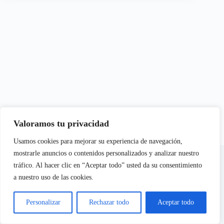
Valoramos tu privacidad
Usamos cookies para mejorar su experiencia de navegación,
En calidad de Afiliados de Amazon, obtenemos ingresos por
mostrarle anuncios o contenidos personalizados y analizar nuestro
las compras adscritas que cumplen los requisitos aplicables
tráfico. Al hacer clic en “Aceptar todo” usted da su consentimiento
a nuestro uso de las cookies.
Aviso Legal
Política de Cookies
Personalizar
Rechazar todo
Aceptar todo
Política de Privacidad
Copyright © 2026 - Citricas.com