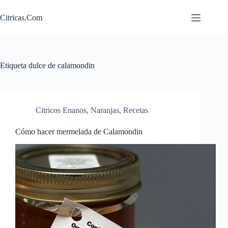
Saltar
al
Citricas.Com
contenido
Etiqueta
dulce de calamondin
Citricos Enanos
,
Naranjas
,
Recetas
Cómo hacer mermelada de Calamondin