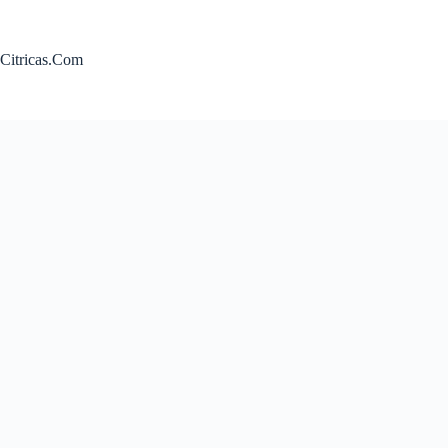
Saltar
al
contenido
Citricas.Com