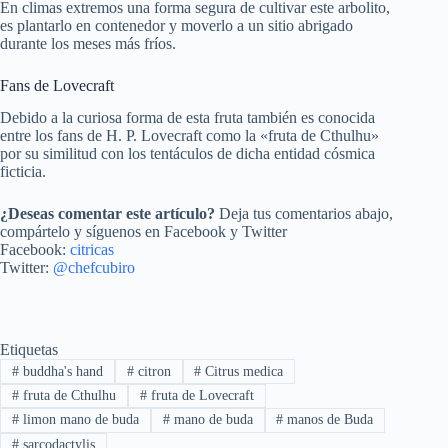
En climas extremos una forma segura de cultivar este arbolito,
es plantarlo en contenedor y moverlo a un sitio abrigado
durante los meses más fríos.
Fans de Lovecraft
Debido a la curiosa forma de esta fruta también es conocida
entre los fans de H. P. Lovecraft como la «fruta de Cthulhu»
por su similitud con los tentáculos de dicha entidad cósmica
ficticia.
¿Deseas comentar este artículo?
Deja tus comentarios abajo,
compártelo y síguenos en Facebook y Twitter
Facebook:
citricas
Twitter:
@chefcubiro
Etiquetas
#
buddha's hand
#
citron
#
Citrus medica
#
fruta de Cthulhu
#
fruta de Lovecraft
#
limon mano de buda
#
mano de buda
#
manos de Buda
#
sarcodactylis