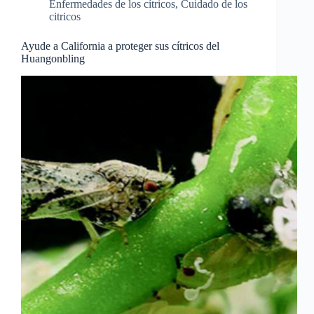
Enfermedades de los cítricos
,
Cuidado de los
citricos
Ayude a California a proteger sus cítricos del
Huangonbling