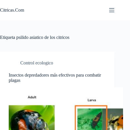
Saltar
al
Citricas.Com
contenido
Etiqueta
psilido asiatico de los citricos
Control ecologico
Insectos depredadores más efectivos para combatir
plagas