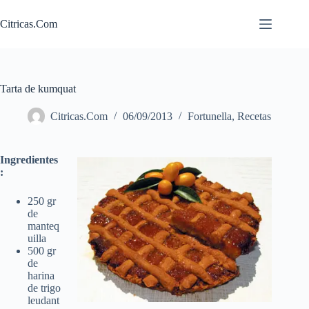
Saltar
al
Citricas.Com
contenido
Tarta de kumquat
Citricas.Com
06/09/2013
Fortunella
,
Recetas
Ingredientes
:
250 gr
de
manteq
uilla
500 gr
de
harina
de trigo
leudant