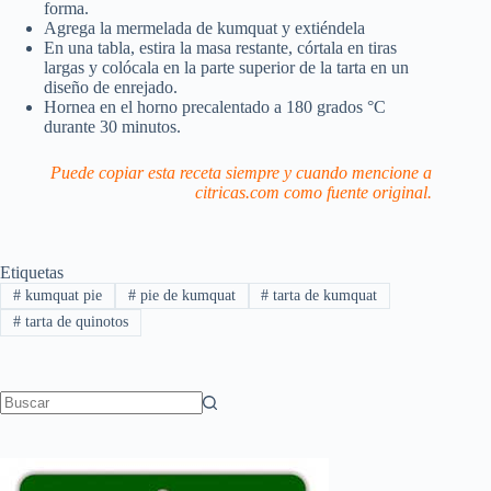
forma.
Agrega la mermelada de kumquat y extiéndela
En una tabla, estira la masa restante, córtala en tiras
largas y colócala en la parte superior de la tarta en un
diseño de enrejado.
Hornea en el horno precalentado a 180 grados °C
durante 30 minutos.
Puede copiar esta receta siempre y cuando mencione a
citricas.com como fuente original.
Etiquetas
#
kumquat pie
#
pie de kumquat
#
tarta de kumquat
#
tarta de quinotos
Sin
resultados