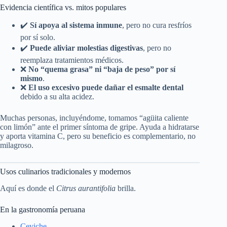
Evidencia científica vs. mitos populares
✔️
Sí apoya al sistema inmune
, pero no cura resfríos
por sí solo.
✔️
Puede aliviar molestias digestivas
, pero no
reemplaza tratamientos médicos.
❌
No “quema grasa” ni “baja de peso” por sí
mismo
.
❌
El uso excesivo puede dañar el esmalte dental
debido a su alta acidez.
Muchas personas, incluyéndome, tomamos “agüita caliente
con limón” ante el primer síntoma de gripe. Ayuda a hidratarse
y aporta vitamina C, pero su beneficio es complementario, no
milagroso.
Usos culinarios tradicionales y modernos
Aquí es donde el
Citrus aurantifolia
brilla.
En la gastronomía peruana
Ceviche