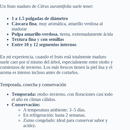
Un fruto maduro de
Citrus aurantifolia
suele tener:
1 a 1.5 pulgadas de diámetro
Cáscara fina
, muy aromática, amarillo verdosa al
madurar
Pulpa amarillo-verdosa
, tierna, extremadamente ácida
Textura fina
y
con semillas
Entre 10 y 12 segmentos internos
En mi experiencia, cuando el fruto está totalmente maduro
suele caer por sí mismo del árbol, especialmente entre otoño y
comienzos de invierno. Los más frescos tienen la piel lisa y el
aroma es intenso incluso antes de cortarlos.
Temporada, cosecha y conservación
Temporada:
otoño–invierno, con floraciones casi todo
el año en climas cálidos.
Conservación:
A temperatura ambiente: 3–5 días.
En refrigeración: hasta 2 semanas.
Zumo congelado: ideal para conservar sabor y
acidez.