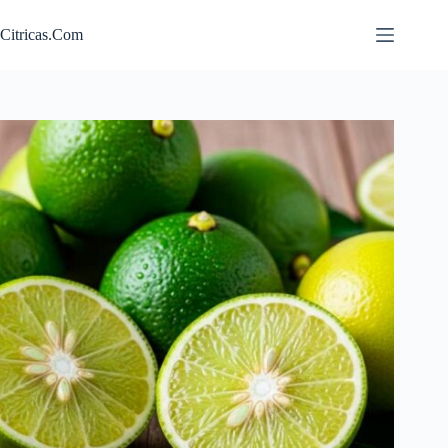
Saltar
al
Citricas.Com
contenido