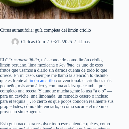
Citrus aurantifolia: guía completa del limón criollo
Citricas.Com
03/12/2025
Limas
El
Citrus aurantifolia
, más conocido como limón criollo,
limón peruano, lima mexicana o
key lime
, es uno de esos
frutos que usamos a diario sin darnos cuenta de todo lo que
ofrece. En mi caso, siempre me llamó la atención lo distinto
que es frente al
limón amarillo
convencional: el criollo es más
pequeño, más aromático y con una acidez que cambia por
completo una receta. Y aunque mucha gente lo usa “a ojo” —
para un ceviche, una limonada, un remedio casero o incluso
para el tequila—, lo cierto es que pocos conocen realmente sus
propiedades, cómo diferenciarlo, o cómo sacarle el máximo
provecho sin exagerar.
Esta guía nace para resolver todo eso: entender qué es, cómo
usarlo, en qué sí ayuda (según la ciencia) y qué precauciones