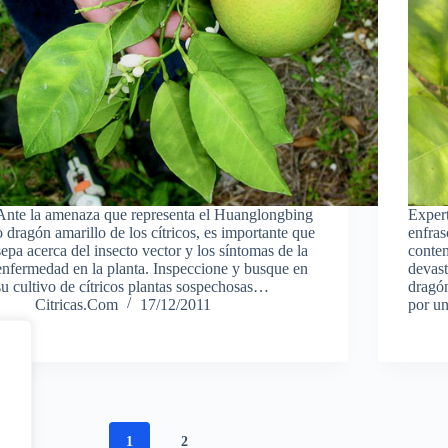
Ante la amenaza que representa el Huanglongbing
Expert
o dragón amarillo de los cítricos, es importante que
enfras
sepa acerca del insecto vector y los síntomas de la
conte
enfermedad en la planta. Inspeccione y busque en
devast
su cultivo de cítricos plantas sospechosas…
dragó
Citricas.Com
17/12/2011
por u
1
2