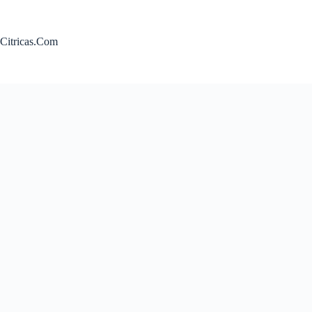
Saltar
al
contenido
Citricas.Com