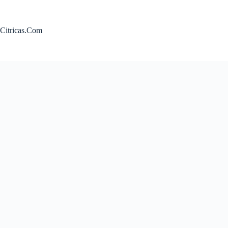
Saltar
al
contenido
Citricas.Com