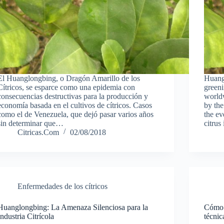
El Huanglongbing, o Dragón Amarillo de los
Huang
Cítricos, se esparce como una epidemia con
greeni
consecuencias destructivas para la producción y
worldw
economía basada en el cultivos de cítricos. Casos
by the
como el de Venezuela, que dejó pasar varios años
the ev
sin determinar que…
citrus
Citricas.Com
02/08/2018
Enfermedades de los cítricos
Huanglongbing: La Amenaza Silenciosa para la
Cómo g
Industria Citrícola
técnic