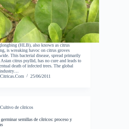
longbing (HLB), also known as citrus
ng, is wreaking havoc on citrus groves
ide. This bacterial disease, spread primarily
 Asian citrus psyllid, has no cure and leads to
entual death of infected trees. The global
 industry…
Citricas.Com
25/06/2011
Cultivo de cítricos
erminar semillas de cítricos: proceso y
as