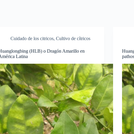
Cuidado de los citricos
,
Cultivo de cítricos
Huanglongbing (HLB) o Dragón Amarillo en
Huangl
América Latina
patho