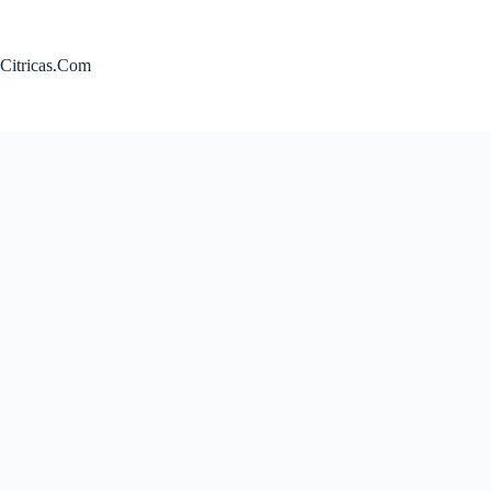
Saltar
al
contenido
Citricas.Com