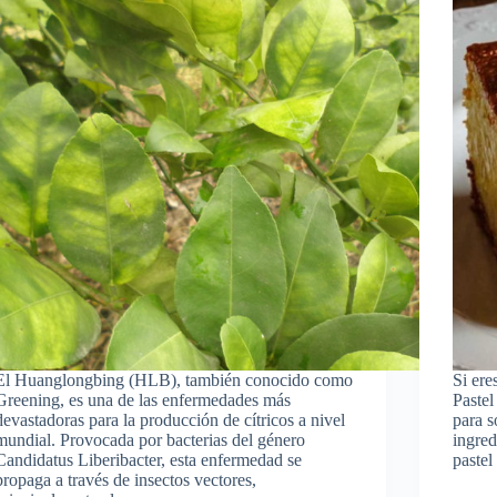
El Huanglongbing (HLB), también conocido como
Si ere
Greening, es una de las enfermedades más
Pastel
devastadoras para la producción de cítricos a nivel
para s
mundial. Provocada por bacterias del género
ingred
Candidatus Liberibacter, esta enfermedad se
pastel
propaga a través de insectos vectores,