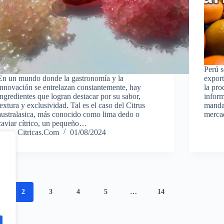
Perú 
En un mundo donde la gastronomía y la
export
innovación se entrelazan constantemente, hay
la pro
ingredientes que logran destacar por su sabor,
inform
textura y exclusividad. Tal es el caso del Citrus
mandar
australasica, más conocido como lima dedo o
mercad
caviar cítrico, un pequeño…
Citricas.Com
01/08/2024
2
3
4
5
…
14