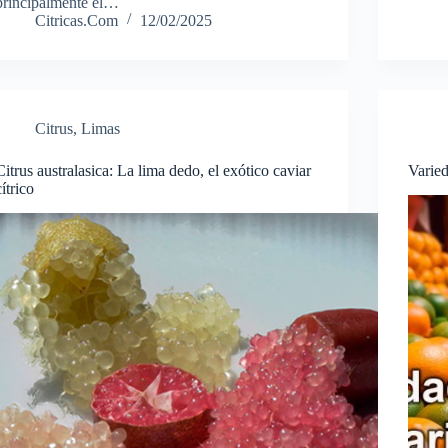
principalmente el…
Citricas.Com
12/02/2025
Citrus
,
Limas
Citrus australasica: La lima dedo, el exótico caviar
Varie
cítrico