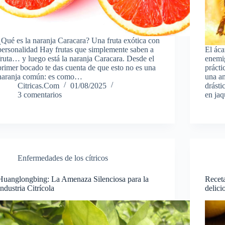
¿Qué es la naranja Caracara? Una fruta exótica con
personalidad Hay frutas que simplemente saben a
El áca
fruta… y luego está la naranja Caracara. Desde el
enemig
primer bocado te das cuenta de que esto no es una
prácti
naranja común: es como…
una am
Citricas.Com
01/08/2025
drásti
3 comentarios
en ja
Enfermedades de los cítricos
Huanglongbing: La Amenaza Silenciosa para la
Receta
Industria Citrícola
delici